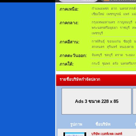
ภาคเหนือ:
กำแพงเพชร
ตาก
นครสวรรค์
เชียงใหม่
เพชรบูรณ์
แพร่
แม
ภาคกลาง:
กรุงเทพมหานคร
กาญจนบุรี
พระนครศรีอยุธยา
ราชบุรี
ลพ
เพชรบุรี
ภาคอีสาน:
กาฬสินธุ์
ขอนแก่น
ชัยภูมิ
สกลนคร
สุรินทร์
หนองคาย
ภาคตะวันออก:
จันทบุรี
ชลบุรี
ตราด
ระยอง
ภาคใต้:
กระบี่
ชุมพร
ตรัง
นครศรีธร
รายชื่อบริษัทกำจัดปลวก
Ads 3 ขนาด 228 x 85
รูปภาพ
ชื่อบริษัท
บริษัท เบสท์เทค เพสท์