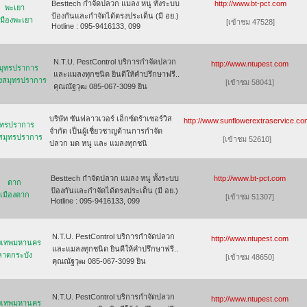
Besttech กำจัดปลวก แมลง หนู ทั้งระบบ
http://www.bt-pct.com
พะเยา
ป้องกันและกำจัดได้ตรงประเด็น (มี อย.)
เมืองพะเยา
[เข้าชม 47528]
Hotline : 095-9416133, 099
N.T.U. PestControl บริการกำจัดปลวก
http://www.ntupest.com
มุทรปราการ
และแมลงทุกชนิด ยินดีให้คำปรึกษาฟรี..
องสมุทรปราการ
[เข้าชม 58041]
คุณณัฐวุฒ 085-067-3099 ยิน
บริษัท ซันฟลาวเวอร์ เอ็กซ์ตร้าเซอร์วิส
http://www.sunflowerextraservice.co
ุทรปราการ
จำกัด เป็นผู้เชี่ยวชาญด้านการกำจัด
งสมุทรปราการ
[เข้าชม 52610]
ปลวก มด หนู และ แมลงทุกชนิ
Besttech กำจัดปลวก แมลง หนู ทั้งระบบ
http://www.bt-pct.com
ตาก
ป้องกันและกำจัดได้ตรงประเด็น (มี อย.)
เมืองตาก
[เข้าชม 51307]
Hotline : 095-9416133, 099
N.T.U. PestControl บริการกำจัดปลวก
http://www.ntupest.com
ุงเทพมหานคร
และแมลงทุกชนิด ยินดีให้คำปรึกษาฟรี..
ลาดกระบัง
[เข้าชม 48650]
คุณณัฐวุฒ 085-067-3099 ยิน
N.T.U. PestControl บริการกำจัดปลวก
http://www.ntupest.com
ุงเทพมหานคร