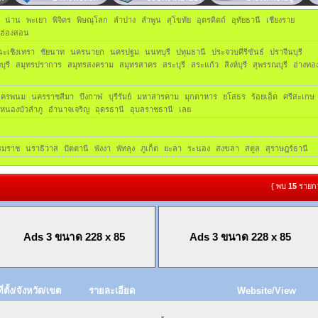
น่าน
พะเยา
พิจิตร
พิษณุโลก
ลำปาง
ลำพูน
สุโขทัย
อุตรดิตถ์
อุทัยธานี
เชียงราย
่ฮ่องสอน
ฉะเชิงเทรา
ชัยนาท
นครนายก
นครปฐม
นนทบุรี
ปทุมธานี
ประจวบคีรีขันธ์
ปราจีนบุรี
บุรี
สมุทรปราการ
สมุทรสงคราม
สมุทรสาคร
สระบุรี
สระแก้ว
สิงห์บุรี
สุพรรณบุรี
อ่างทอ
นครพนม
นครราชสีมา
บึงกาฬ
บุรีรัมย์
มหาสารคาม
มุกดาหาร
ยโสธร
ร้อยเอ็ด
ศรีสะเกษ
หนองบัวลำภู
อำนาจเจริญ
อุดรธานี
อุบลราชธานี
เลย
รมราช
นราธิวาส
ปัตตานี
พังงา
พัทลุง
ภูเก็ต
ยะลา
ระนอง
สงขลา
สตูล
สุราษฎร์ธานี
{ พบ
15
รายกา
Ads 3 ขนาด 228 x 85
Ads 3 ขนาด 228 x 85
ที่ตั้ง/จังหวัด/เขต
รายละเอียด
Website/View