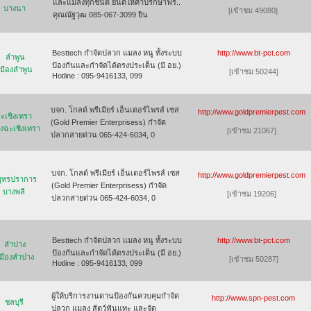
และแมลงทุกชนิด ยินดีให้คำปรึกษาฟรี..
บางนา
[เข้าชม 49080]
คุณณัฐวุฒ 085-067-3099 ยิน
Besttech กำจัดปลวก แมลง หนู ทั้งระบบ
http://www.bt-pct.com
ลำพูน
ป้องกันและกำจัดได้ตรงประเด็น (มี อย.)
เมืองลำพูน
[เข้าชม 50244]
Hotline : 095-9416133, 099
บจก. โกลด์ พรีเมียร์ เอ็นเตอร์ไพรส์ เซส
http://www.goldpremierpest.com
ะเชิงเทรา
(Gold Premier Enterprisess) กำจัด
องฉะเชิงเทรา
[เข้าชม 21067]
ปลวกสายด่วน 065-424-6034, 0
บจก. โกลด์ พรีเมียร์ เอ็นเตอร์ไพรส์ เซส
http://www.goldpremierpest.com
ุทรปราการ
(Gold Premier Enterprisess) กำจัด
บางพลี
[เข้าชม 19206]
ปลวกสายด่วน 065-424-6034, 0
Besttech กำจัดปลวก แมลง หนู ทั้งระบบ
http://www.bt-pct.com
ลำปาง
ป้องกันและกำจัดได้ตรงประเด็น (มี อย.)
มืองลำปาง
[เข้าชม 50287]
Hotline : 095-9416133, 099
ผู้ให้บริการงานดานป้องกันควบคุมกำจัด
http://www.spn-pest.com
ชลบุรี
ปลวก แมลง สัตว์ฟันแทะ และจัด