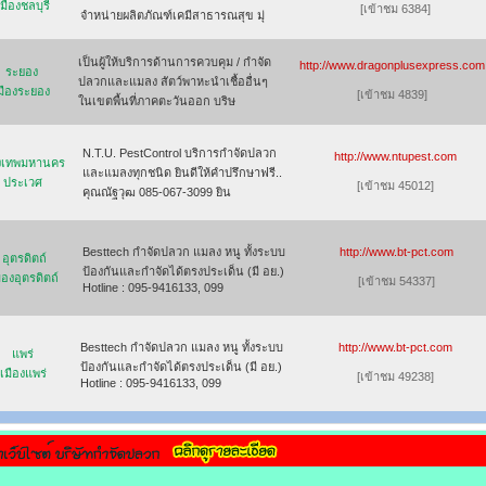
เมืองชลบุรี
[เข้าชม 6384]
จำหน่ายผลิตภัณฑ์เคมีสาธารณสุข มุ่
เป็นผู้ให้บริการด้านการควบคุม / กำจัด
http://www.dragonplusexpress.com
ระยอง
ปลวกและแมลง สัตว์พาหะนำเชื้ออื่นๆ
มืองระยอง
[เข้าชม 4839]
ในเขตพื้นที่ภาคตะวันออก บริษ
N.T.U. PestControl บริการกำจัดปลวก
http://www.ntupest.com
ุงเทพมหานคร
และแมลงทุกชนิด ยินดีให้คำปรึกษาฟรี..
ประเวศ
[เข้าชม 45012]
คุณณัฐวุฒ 085-067-3099 ยิน
Besttech กำจัดปลวก แมลง หนู ทั้งระบบ
http://www.bt-pct.com
อุตรดิตถ์
ป้องกันและกำจัดได้ตรงประเด็น (มี อย.)
ืองอุตรดิตถ์
[เข้าชม 54337]
Hotline : 095-9416133, 099
Besttech กำจัดปลวก แมลง หนู ทั้งระบบ
http://www.bt-pct.com
แพร่
ป้องกันและกำจัดได้ตรงประเด็น (มี อย.)
เมืองแพร่
[เข้าชม 49238]
Hotline : 095-9416133, 099