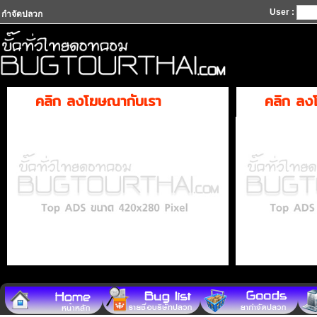
User :
กำจัดปลวก
คลิก ลงโฆษณากับเรา
คลิก ลง