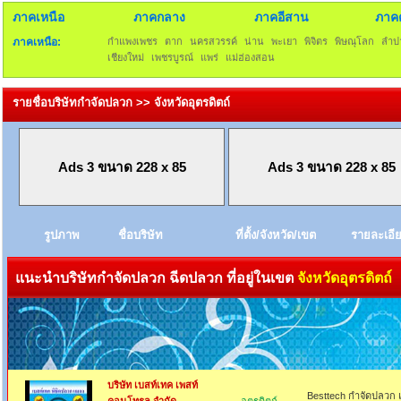
ภาคเหนือ
ภาคกลาง
ภาคอีสาน
ภาค
ภาคเหนือ:
กำแพงเพชร
ตาก
นครสวรรค์
น่าน
พะเยา
พิจิตร
พิษณุโลก
ลำป
เชียงใหม่
เพชรบูรณ์
แพร่
แม่ฮ่องสอน
รายชื่อบริษัทกำจัดปลวก >> จังหวัดอุตรดิตถ์
Ads 3 ขนาด 228 x 85
Ads 3 ขนาด 228 x 85
รูปภาพ
ชื่อบริษัท
ที่ตั้ง/จังหวัด/เขต
รายละเอี
แนะนำบริษัทกำจัดปลวก ฉีดปลวก ที่อยู่ในเขต
จังหวัดอุตรดิตถ์
บริษัท เบสท์เทค เพสท์
Besttech กำจัดปลวก แ