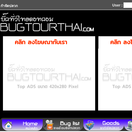
User :
กำจัดปลวก
คลิก ลงโฆษณากับเรา
คลิก ลง