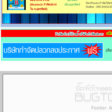
คอนโทรล จำกัด
อุตรดิตถ์
ป้องกันและกำจัดได้ตร
(Besttech กำจัดปลวก
เมืองอุตรดิตถ์
Hotline : 095-9416133
ใน จ.อุตรดิตถ์)
(เงื