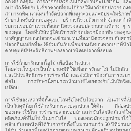
ถือได้ของคุณ การกำจัดปลวกในแต่ละบ้านจะไม่ซ้ำกัน แ
อย่างใกล้ชิดกับผู้เชี่ยวชาญที่คุณได้จ้างให้มากำจัดปลวก
สามารถพัฒนาแผนกำจัดปลวกที่เหมาะสมและมีประสิทธิภา
รักษาสำหรับบ้านของคุณ บริการนี้รวมถึงการกำจัดและกำ
รบกวนรอบบ้านรวมทั้งสถานีตรวจสอบปลวกสถานที่ต่าง ๆ 
ของคุณ โดยที่บริษัทผู้ให้บริการกำจัดปลวกมืออาชีพของคุ
หาสัญญาณของปลวกจะเข้ามาแทนที่สถานีตรวจสอบกับสถานีเ
ปลวกกินเหยื่อที่จะใช้ร่วมกันกับเพื่อนร่วมรังของพวกเขาที่นำไ
ควบคุมที่มีประสิทธิภาพของอาณานิคมปลวกทั้งหมด
การใช้น้ำยารักษาเนื้อไม้ เพื่อป้องกันปลวก
โดยส่วนใหญ่จะเป็นน้ำยาเคมีที่ใช้เพื่อการรักษาไม้ ไม่มีกลิ่น 
และมีประสิทธิภาพการรักษาไม้ และยังมีการป้องกันการระ
ต่อไป การรักษานี้สามารถนำมาใช้โดยตรงกับไม้หรือฉีดเ
เปลือย
การใช้ของเหลวที่มีทั้งแบบไล่หรือไม่ขับไล่ปลวก เป็นสารที่
เป็นวัสดุที่นิยมใช้สำหรับการควบคุมปลวกใต้ดิน มีสองปร
ของเหลวใช้ในการรักษาปลวกรอบบ้านเก่าขับไล่ผลิตภัณฑ์ให
ผลิตภัณฑ์ที่ไม่ใช่เป็นยาขับไล่ ของเหลวมักจะถูกนำมาใช้ใ
คล้ายกับเทคนิคที่ได้รับการจัดตั้งขึ้นมานานกว่า 50 ปีที่ผ่านมา
ไล่รุ่นเก่าเหล่านี้เทคนิคการชุมนุมพยายามที่จะสร้างอุปสรรค