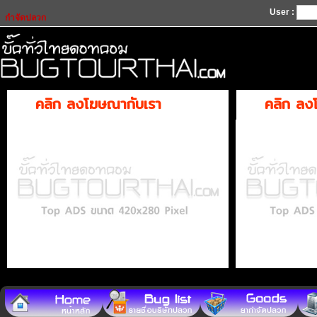
User :
กำจัดปลวก
คลิก ลงโฆษณากับเรา
คลิก ลง