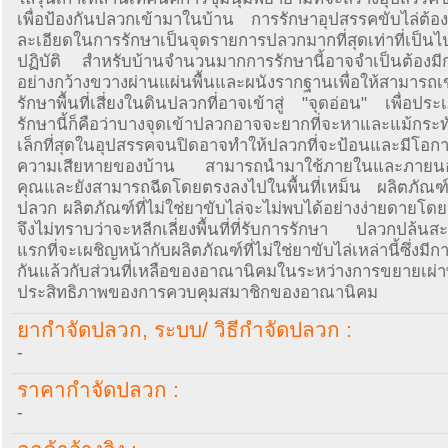
เพื่อป้องกันปลวกเข้ามาในบ้าน การรักษาอุปสรรคขับไล่ต้อง
ละเอียดในการรักษาเป็นจุดรายการปลวกมากที่สุดเท่าที่เป็น
ปฏิบัติ สำหรับบ้านจำนวนมากการรักษานี้อาจจำเป็นต้องมี
อย่างกว้างขวางผ่านแผ่นพื้นและผนังรากฐานเพื่อให้สามารถเ
รักษาพื้นที่เสี่ยงในดินปลวกที่อาจเข้าสู่ "จุดอ่อน" เพื่อป
รักษานี้ก็คือว่าบางจุดเข้าปลวกอาจจะยากที่จะหาและแม้กระทั่ง
เล็กที่สุดในอุปสรรคจนปิดอาจทำให้ปลวกที่จะป้อนและมีโอกาส
ความเสียหายของบ้าน สามารถนำมาใช้ภายในและภายน
คุณและยังสามารถฉีดโดยตรงลงไปในพื้นที่เหม็น ผลิตภัณฑ์ไล
ปลวก ผลิตภัณฑ์ที่ไม่ใช่ยาขับไล่จะไม่พบได้อย่างง่ายดายโ
จึงไม่ทราบว่าจะหลีกเลี่ยงพื้นที่ที่รับการรักษา ปลวกปล้นสะ
แรกที่จะเผชิญหน้ากับผลิตภัณฑ์ที่ไม่ใช่ยาขับไล่เหล่านี้ซึ่งมีก
กันแล้วกับส่วนที่เหลือของอาณานิคมในระหว่างการขยายเผ่าพั
ประสิทธิภาพของการควบคุมสมาชิกของอาณานิคม
ยากำจัดปลวก, ระบบ/ วิธีกำจัดปลวก :
-
ราคากำจัดปลวก :
-