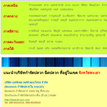
ภาคเหนือ:
กำแพงเพชร
ตาก
นครสวรรค์
น่าน
พะเยา
พิจิตร
พิษณุโลก
ลำป
เชียงใหม่
เพชรบูรณ์
แพร่
แม่ฮ่องสอน
ภาคกลาง:
กรุงเทพมหานคร
กาญจนบุรี
ฉะเชิงเทรา
ชัยนาท
นครนายก
นคร
พระนครศรีอยุธยา
ราชบุรี
ลพบุรี
สมุทรปราการ
สมุทรสงคราม
สม
เพชรบุรี
ภาคอีสาน:
กาฬสินธุ์
ขอนแก่น
ชัยภูมิ
นครพนม
นครราชสีมา
บึงกาฬ
บุรีรัมย
สกลนคร
สุรินทร์
หนองคาย
หนองบัวลำภู
อำนาจเจริญ
อุดรธานี
ภาคตะวันออก:
จันทบุรี
ชลบุรี
ตราด
ระยอง
ภาคใต้:
กระบี่
ชุมพร
ตรัง
นครศรีธรรมราช
นราธิวาส
ปัตตานี
พังงา
พัทล
แนะนำบริษัทกำจัดปลวก ฉีดปลวก ที่อยู่ในเขต
จังหวัดพะเยา
บริษัท เบสท์เทค เพสท์ คอนโทรล จำกัด
(Besttech กำจัดปลวกใน จ.พะเยา)
Besttech กำจัดปลวก แมลง หนู ทั้งระบบ
ป้องกันและกำจัดได้ตรงประเด็น (มี อย.) Hotlin
http://www.bt-pct.com
Tel. 095-9416133, 099-4526919